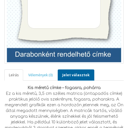
Leírás
Vélemények (0)
Jelet választok
Kis méretű címke – fogasra, pohárra
Ez a kis méretű, 3,5 cm széles matrica (öntapadós címke)
praktikus jelölő ovis szekrényre, fogasra, poharakra. A
megrendelt grafikák ezen a hordozón jelennek meg, az Ön
által megadott mennyiségben. A matricák tartós, vízálló
anyagra készülnek, élénk színekkel és jól felismerhető
jelekkel. Ha például 10 különböző jelet választott, és
mindegyikből 3 darabot szeretne, akkor ennél a terméknél