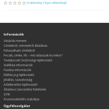
0 vélemény
/
Írjon véleményt!
Információk
Vásárlás menete
​​​​​​​Címkékről, méretekről általában
Felvasalható címkékről
Pecsét, címke, filc – mit válasszak és mikor?
Textilpecsét: biztonsági tájékoztató
Szállítási információk
Fizetési információk
Elállási jog tájékoztató
Jótállás, szavatosság
Adatkezelési tájékoztató
Általános Szerződési Feltételek
GYIK
Áruvisszaküldés szabályai
Ügyfélszolgálat