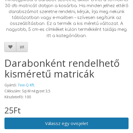
30 db matricát dobjon a kosárba. Ha minden jelhez eltérő
darabszámot szeretne rendelni, kérjük, írja meg nekünk
táblázatban vagy e-mailben – szívesen segítünk az
összeállításban. Ez a termék a kis méretű változat. A
nagyobb, 5 cm-es címkéket külön termékként találja meg
itt a kategóriában.
Darabonként rendelhető
kisméretű matricák
Gyártó:
Texi-Q Kft.
Cikkszám: SzJ-M négyzet 3,5
Készletinfó: 100
25Ft
Válassz egy ovisjelet