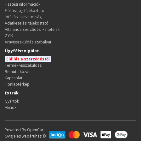
Fizetési információk
Elállási jog tájékoztató
Jótállás, szavatosság
Adatkezelési tájékoztató
Általános Szerződési Feltételek
GYIK
Áruvisszaküldés szabályai
Ügyfélszolgálat
Elállás a szerződéstől
Termék visszaküldés
Bemutatkozás
Kapcsolat
Honlaptérkép
Extrák
Gyártók
Akciók
Powered By
OpenCart
Ovisjeles webáruház ©