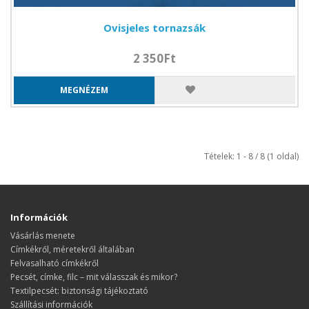
Ovisjeles tornazsák
2 350Ft
MEGNÉZEM
Tételek: 1 - 8 / 8 (1 oldal)
Információk
Vásárlás menete
​​​​​​​Címkékről, méretekről általában
Felvasalható címkékről
Pecsét, címke, filc – mit válasszak és mikor?
Textilpecsét: biztonsági tájékoztató
Szállítási információk