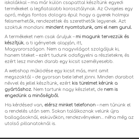
iskolákkal – ma már külön csapattal készítünk egyedi
termékeket a legfiatalabb korosztálynak. Az Ovisjeles egy
apró, mégis fontos dologra épül: hogy a gyerek holmijai
felismerhetők, rendezettek és szerethetők legyenek. Azt
szoktuk mondani:
mindent nyomtatunk, ami el nem gurul.
A termékeket nem csak áruljuk –
mi magunk tervezzük és
készítjük
, a ti igényeitek alapján, itt,
Magyarországon. Nem a nagyvilágot szolgáljuk ki,
hanem titeket – ezért tudunk odafigyelni a részletekre, és
ezért lesz minden darab egy kicsit személyesebb.
A webshop működése egy kicsit más, mint amit
megszoktál – de gyorsan bele lehet jönni. Minden darabot
névvel és jellel készítünk, ezért
kis türelmet kérünk a
gyártáshoz.
Nem tartunk nagy készletet, de
nem is
engedünk a minőségből.
Ha kérdésed van,
elérsz minket telefonon
– nem tűnünk el
a rendelés után sem. Sokan találkoznak velünk újra
ballagásoknál, esküvőkön, rendezvényeken... néha még az
utolsó pillanatoknál is.