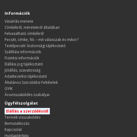
Információk
Vásárlás menete
​​​​​​​Címkékről, méretekről általában
Felvasalható címkékről
Pecsét, címke, filc – mit válasszak és mikor?
Textilpecsét: biztonsági tájékoztató
Szállítási információk
Fizetési információk
Elállási jog tájékoztató
Jótállás, szavatosság
Adatkezelési tájékoztató
Általános Szerződési Feltételek
GYIK
Áruvisszaküldés szabályai
Ügyfélszolgálat
Elállás a szerződéstől
Termék visszaküldés
Bemutatkozás
Kapcsolat
Honlaptérkép