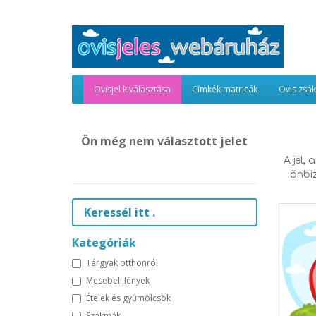
Ovisjel kiválasztása
Címkék matricák
Ovis zsá
Ön még nem választott jelet
A jel,
önbiz
Kategóriák
Tárgyak otthonról
Mesebeli lények
Ételek és gyümölcsök
Szakmák