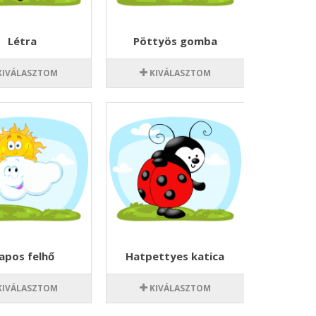
Létra
Pöttyös gomba
Hétpet
KIVÁLASZTOM
KIVÁLASZTOM
KI
apos felhő
Hatpettyes katica
H
KIVÁLASZTOM
KIVÁLASZTOM
KI