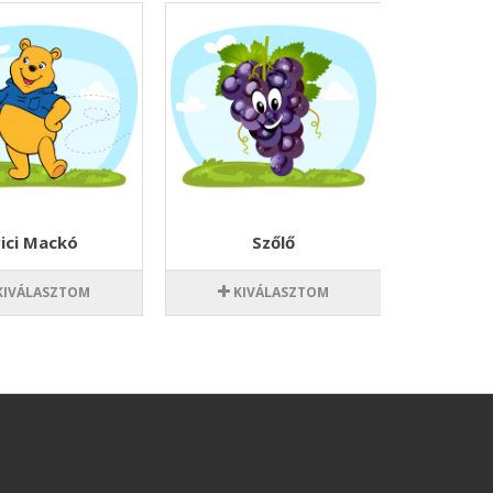
ici Mackó
Szőlő
Piro
KIVÁLASZTOM
KIVÁLASZTOM
KI