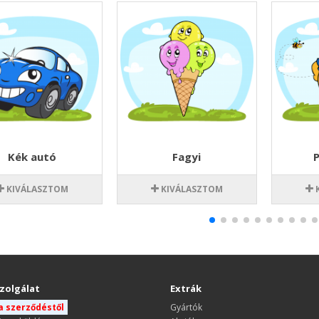
Kék autó
Fagyi
P
KIVÁLASZTOM
KIVÁLASZTOM
zolgálat
Extrák
 a szerződéstől
Gyártók