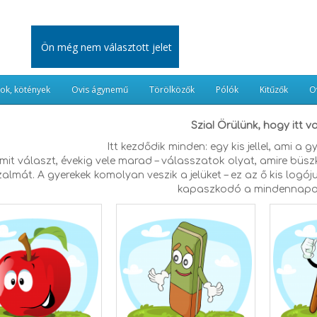
Ön még nem választott jelet
kok, kötények
Ovis ágynemű
Törölközők
Pólók
Kitűzők
O
Szia! Örülünk, hogy itt v
Itt kezdődik minden: egy kis jellel, ami a g
 amit választ, évekig vele marad – válasszatok olyat, amire büsz
almát. A gyerekek komolyan veszik a jelüket – ez az ő kis logóju
kapaszkodó a mindennapo