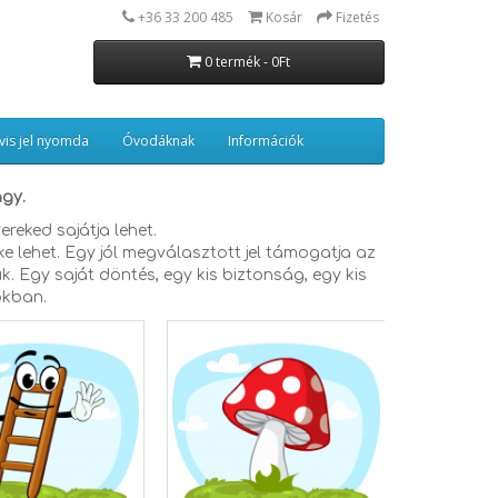
+36 33 200 485
Kosár
Fizetés
0 termék - 0Ft
vis jel nyomda
Óvodáknak
Információk
agy.
yereked sajátja lehet.
ke lehet. Egy jól megválasztott jel támogatja az
k. Egy saját döntés, egy kis biztonság, egy kis
kban.