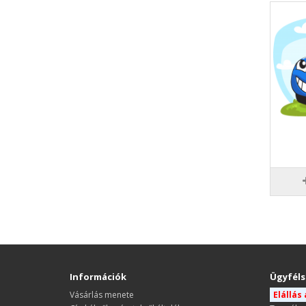
Információk
Ügyféls
Vásárlás menete
Elállás