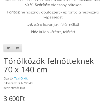
Méret:
50 × 100 cm 70 x 140 cm 100 x 150 cm
Mosás:
max.
60 °C
Szárítás:
alacsony hőfokon
Fontos:
ne használj öblítőszert – ez rontja a nedvszívó
képességet
Jel:
előre felvarrjuk, felár nélkül
Név:
külön kérésre, felárért
Törölközők felnőtteknek
70 x 140 cm
Gyártó:
Texi-Q Kft.
Cikkszám: OJT-70/140
Készletinfó: 100
3 600Ft