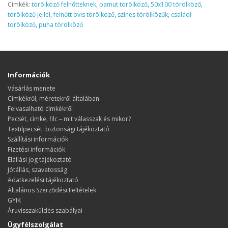
Címkék:
törölköző felnőtteknek
,
pamut törölköző
,
50x100 törölköző
,
törölköző jellel
,
felnőtt ovis törölköző
,
színes törölközők
,
családi
törölköző
,
puha törölköző
Információk
Vásárlás menete
​​​​​​​Címkékről, méretekről általában
Felvasalható címkékről
Pecsét, címke, filc – mit válasszak és mikor?
Textilpecsét: biztonsági tájékoztató
Szállítási információk
Fizetési információk
Elállási jog tájékoztató
Jótállás, szavatosság
Adatkezelési tájékoztató
Általános Szerződési Feltételek
GYIK
Áruvisszaküldés szabályai
Ügyfélszolgálat