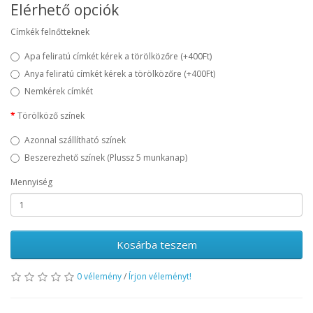
Elérhető opciók
Címkék felnőtteknek
Apa feliratú címkét kérek a törölközőre
(+400Ft)
Anya feliratú címkét kérek a törölközőre
(+400Ft)
Nemkérek címkét
Törölköző színek
Azonnal szállítható színek
Beszerezhető színek (Plussz 5 munkanap)
Mennyiség
Kosárba teszem
0 vélemény
/
Írjon véleményt!