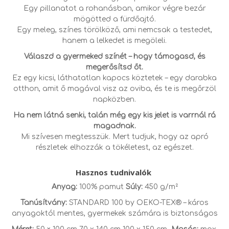
Egy pillanatot a rohanásban, amikor végre bezár
mögötted a fürdőajtó.
Egy meleg, színes törölköző, ami nemcsak a testedet,
hanem a lelkedet is megöleli.
Válaszd a gyermeked színét – hogy támogasd, és
megerősítsd őt.
Ez egy kicsi, láthatatlan kapocs köztetek – egy darabka
otthon, amit ő magával visz az oviba, és te is megőrzöl
napközben.
Ha nem látná senki, talán még egy kis jelet is varrnál rá
magadnak.
Mi szívesen megtesszük. Mert tudjuk, hogy az apró
részletek elhozzák a tökéletest, az egészet.
Hasznos tudnivalók
Anyag:
100% pamut
Súly:
450 g/m²
Tanúsítvány:
STANDARD 100 by OEKO-TEX® – káros
anyagoktól mentes, gyermekek számára is biztonságos