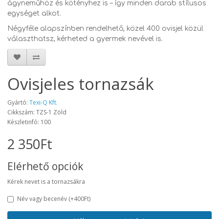
ágyneműhöz és kötényhez is – így minden darab stílusos
egységet alkot.
Négyféle alapszínben rendelhető, közel 400 ovisjel közül
választhatsz, kérheted a gyermek nevével is.
Ovisjeles tornazsák
Gyártó:
Texi-Q Kft.
Cikkszám: TZS-1 Zöld
Készletinfó: 100
2 350Ft
Elérhető opciók
Kérek nevet is a tornazsákra
Név vagy becenév
(+400Ft)