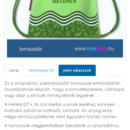
Leírás
Vélemények (0)
Jelet választok
Ez a strapabíró, szennytaszító tornazsák kimondottan
óvodásoknak készült – hogy a tornafelszerelés, váltócipő
vagy akár a kincsek mindig kéznél legyenek.
A mérete (27 × 36 cm) ideális a kicsik kezéhez, könnyen
húzható zsinórral nyitható, zárható. Az anyag erős,
mégis könnyű poliészter, amit egyszerű tisztán tartani.
A tornazsák megjelenésében illeszkedik a ruhazsákhoz,