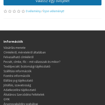
Válassz egy ovisjelet
0 vélemény
/
Írjon véleményt!
Információk
Vásárlás menete
​​​​​​​Címkékről, méretekről általában
Felvasalható címkékről
Pecsét, címke, filc – mit válasszak és mikor?
Textilpecsét: biztonsági tájékoztató
Szállítási információk
Fizetési információk
Elállási jog tájékoztató
Jótállás, szavatosság
Adatkezelési tájékoztató
Általános Szerződési Feltételek
GYIK
Áruvisszaküldés szabályai