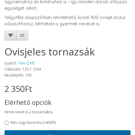
ágyneműhöz és kötényhez is – így minden darab stílusos
egységet alkot.
Négyféle alapszínben rendelhető, közel 400 ovisjel közül
választhatsz, kérheted a gyermek nevével is.
Ovisjeles tornazsák
Gyártó:
Texi-Q Kft.
Cikkszám: TZS-1 Zöld
Készletinfó: 100
2 350Ft
Elérhető opciók
Kérek nevet is a tornazsákra
Név vagy becenév
(+400Ft)