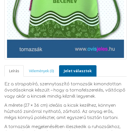
Leírás
Vélemények (0)
Jelet választok
Ez a strapabíró, szennytaszító tornazsák kimondottan
óvodásoknak készült – hogy a tornafelszerelés, váltócipő
vagy akár a kincsek mindig kéznél legyenek.
A mérete (27 × 36 cm) ideális a kicsik kezéhez, könnyen
húzható zsinórral nyitható, zárható. Az anyag erős,
mégis könnyű poliészter, amit egyszerű tisztán tartani.
A tornazsák megjelenésében illeszkedik a ruhazsákhoz,