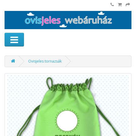
Ovisjeles tornazsák