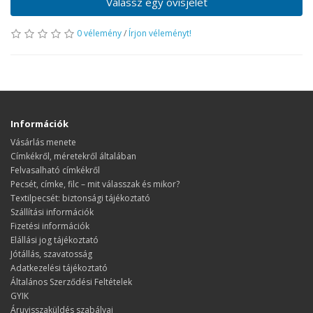
Válassz egy ovisjelet
0 vélemény
/
Írjon véleményt!
Információk
Vásárlás menete
​​​​​​​Címkékről, méretekről általában
Felvasalható címkékről
Pecsét, címke, filc – mit válasszak és mikor?
Textilpecsét: biztonsági tájékoztató
Szállítási információk
Fizetési információk
Elállási jog tájékoztató
Jótállás, szavatosság
Adatkezelési tájékoztató
Általános Szerződési Feltételek
GYIK
Áruvisszaküldés szabályai