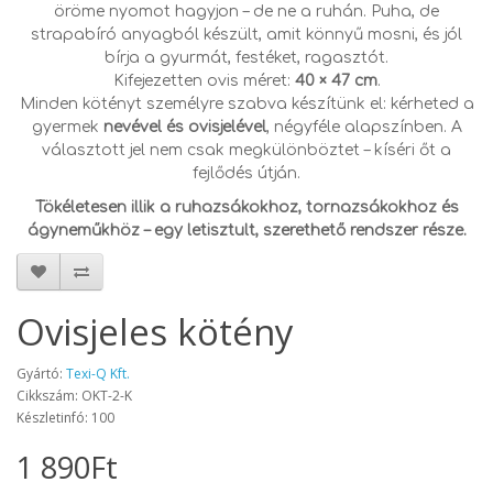
öröme nyomot hagyjon – de ne a ruhán. Puha, de
strapabíró anyagból készült, amit könnyű mosni, és jól
bírja a gyurmát, festéket, ragasztót.
Kifejezetten ovis méret:
40 × 47 cm
.
Minden kötényt személyre szabva készítünk el: kérheted a
gyermek
nevével és ovisjelével
, négyféle alapszínben. A
választott jel nem csak megkülönböztet – kíséri őt a
fejlődés útján.
Tökéletesen illik a ruhazsákokhoz, tornazsákokhoz és
ágyneműkhöz – egy letisztult, szerethető rendszer része.
Ovisjeles kötény
Gyártó:
Texi-Q Kft.
Cikkszám: OKT-2-K
Készletinfó: 100
1 890Ft