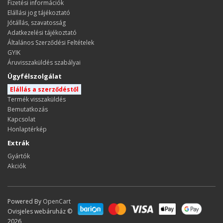
Fizetési információk
Elállási jog tájékoztató
Jótállás, szavatosság
Adatkezelési tájékoztató
Általános Szerződési Feltételek
GYIK
Áruvisszaküldés szabályai
Ügyfélszolgálat
Elállás a szerződéstől
Termék visszaküldés
Bemutatkozás
Kapcsolat
Honlaptérkép
Extrák
Gyártók
Akciók
Powered By
OpenCart
Ovisjeles webáruház ©
2026