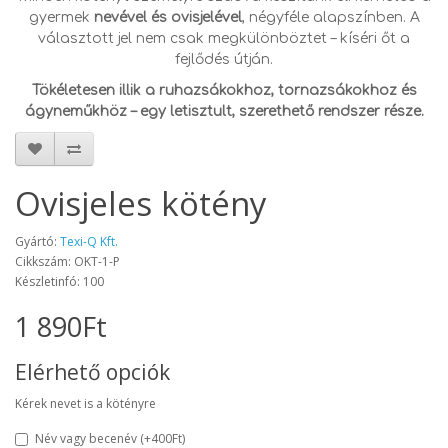
gyermek
nevével és ovisjelével
, négyféle alapszínben. A
választott jel nem csak megkülönböztet – kíséri őt a
fejlődés útján.
Tökéletesen illik a ruhazsákokhoz, tornazsákokhoz és
ágyneműkhöz – egy letisztult, szerethető rendszer része.
Ovisjeles kötény
Gyártó:
Texi-Q Kft.
Cikkszám: OKT-1-P
Készletinfó: 100
1 890Ft
Elérhető opciók
Kérek nevet is a kötényre
Név vagy becenév
(+400Ft)