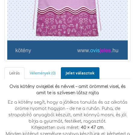
Leírás
Vélemények (0)
Jelet választok
Ovis kötény ovisjellel és névvel – amit örömmel visel, és
amit te is szívesen látsz rajta
Ez a kötény segít, hogy a játékos tanulás és az alkotás
öröme nyomot hagyjon – de ne a ruhán. Puha, de
strapabíró anyagból készült, amit könnyű mosni, és jól
bírja a gyurmát, festéket, ragasztót.
Kifejezetten ovis méret:
40 × 47 cm
.
Minden kötényt személyre szabva készítünk el: kérheted a