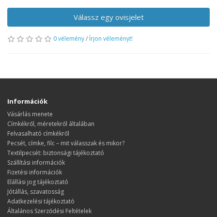
Válassz egy ovisjelet
0 vélemény
/
Írjon véleményt!
Információk
Vásárlás menete
​​​​​​​Címkékről, méretekről általában
Felvasalható címkékről
Pecsét, címke, filc – mit válasszak és mikor?
Textilpecsét: biztonsági tájékoztató
Szállítási információk
Fizetési információk
Elállási jog tájékoztató
Jótállás, szavatosság
Adatkezelési tájékoztató
Általános Szerződési Feltételek