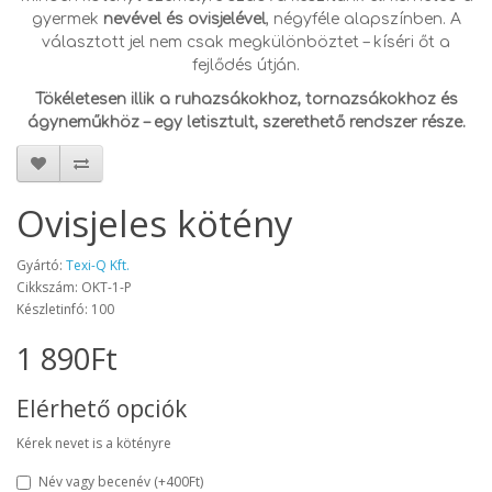
gyermek
nevével és ovisjelével
, négyféle alapszínben. A
választott jel nem csak megkülönböztet – kíséri őt a
fejlődés útján.
Tökéletesen illik a ruhazsákokhoz, tornazsákokhoz és
ágyneműkhöz – egy letisztult, szerethető rendszer része.
Ovisjeles kötény
Gyártó:
Texi-Q Kft.
Cikkszám: OKT-1-P
Készletinfó: 100
1 890Ft
Elérhető opciók
Kérek nevet is a kötényre
Név vagy becenév
(+400Ft)