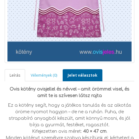
Leírás
Vélemények (0)
Jelet választok
Ovis kötény ovisjellel és névvel – amit örömmel visel, és
amit te is szívesen látsz rajta
Ez a kötény segít, hogy a játékos tanulás és az alkotás
öröme nyomot hagyjon – de ne a ruhán. Puha, de
strapabíró anyagból készült, amit könnyű mosni, és jól
bírja a gyurmát, festéket, ragasztót.
Kifejezetten ovis méret:
40 × 47 cm
.
Minden kötényt személyre szabva készítünk el: kérheted a