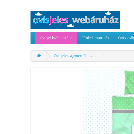
Ovisjel kiválasztása
Címkék matricák
Ovis zsá
Ovisjeles ágynemű huzat