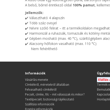
A belső, bőrrel érintkező oldal
100% pamut
, kellemes
Jellemzők:
✔️ Választható 4 alapszín
✔️ Több száz ovisjel
✔️ Névre szóló felirat – itt a termékoldalon megadha
✔️ Harmonizál a ruhazsák, tornazsák és kötény mintá
✔️ Gépben mosható (max. 40 °C), szárítógépben alac
✔️ Alacsony hőfokon vasalható (max. 110 °C)
Nem fehéríthető
Információk
Ügyféls
Vásárlás menete
Elállás
​​​​​​​Címkékről, méretekről általában
Termék v
Felvasalható címkékről
Bemutat
Pecsét, címke, filc – mit válasszak és mikor?
Kapcsola
Textilpecsét: biztonsági tájékoztató
Honlapté
Szállítási információk
Fizetési információk