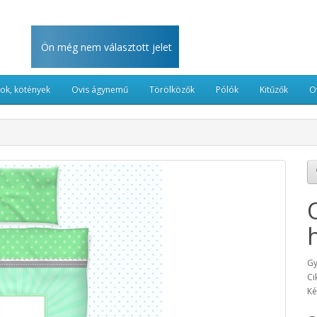
Ön még nem választott jelet
kok, kötények
Ovis ágynemű
Törölközők
Pólók
Kitűzők
O
Gy
Ci
Ké