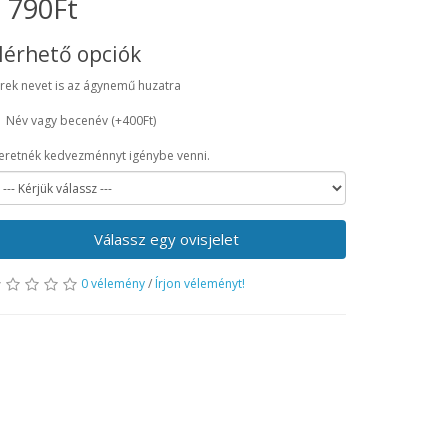
 790Ft
lérhető opciók
rek nevet is az ágynemű huzatra
Név vagy becenév
(+400Ft)
eretnék kedvezménnyt igénybe venni.
Válassz egy ovisjelet
0 vélemény
/
Írjon véleményt!