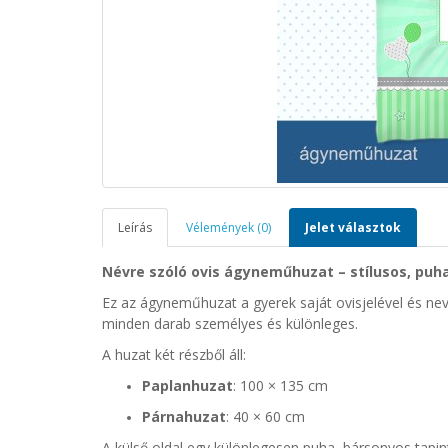
Leírás
Vélemények (0)
Jelet választok
Névre szóló ovis ágyneműhuzat – stílusos, puha
Ez az ágyneműhuzat a gyerek saját ovisjelével és nevé
minden darab személyes és különleges.
A huzat két részből áll:
Paplanhuzat
: 100 × 135 cm
Párnahuzat
: 40 × 60 cm
A külső oldal egy különlegesen puha, bársonyos tapint