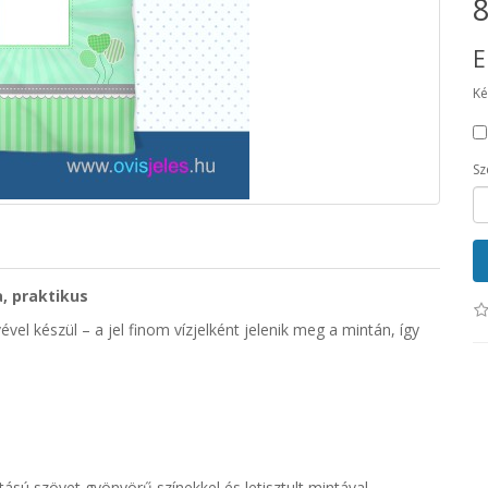
8
E
Ké
Sz
, praktikus
vel készül – a jel finom vízjelként jelenik meg a mintán, így
ású szövet gyönyörű színekkel és letisztult mintával.