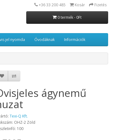
+36 33 200 485
Kosár
Fizetés
0 termék - 0Ft
vis jel nyomda
Óvodáknak
Információk
Ovisjeles ágynemű
huzat
ártó:
Texi-Q Kft.
kkszám: OHZ-2 Zöld
szletinfó: 100