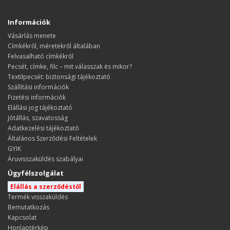
Információk
Vásárlás menete
​​​​​​​Címkékről, méretekről általában
Felvasalható címkékről
Pecsét, címke, filc – mit válasszak és mikor?
Textilpecsét: biztonsági tájékoztató
Szállítási információk
Fizetési információk
Elállási jog tájékoztató
Jótállás, szavatosság
Adatkezelési tájékoztató
Általános Szerződési Feltételek
GYIK
Áruvisszaküldés szabályai
Ügyfélszolgálat
Elállás a szerződéstől
Termék visszaküldés
Bemutatkozás
Kapcsolat
Honlaptérkép