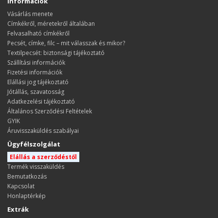
Információk
Vásárlás menete
​​​​​​​Címkékről, méretekről általában
Felvasalható címkékről
Pecsét, címke, filc – mit válasszak és mikor?
Textilpecsét: biztonsági tájékoztató
Szállítási információk
Fizetési információk
Elállási jog tájékoztató
Jótállás, szavatosság
Adatkezelési tájékoztató
Általános Szerződési Feltételek
GYIK
Áruvisszaküldés szabályai
Ügyfélszolgálat
Elállás a szerződéstől
Termék visszaküldés
Bemutatkozás
Kapcsolat
Honlaptérkép
Extrák