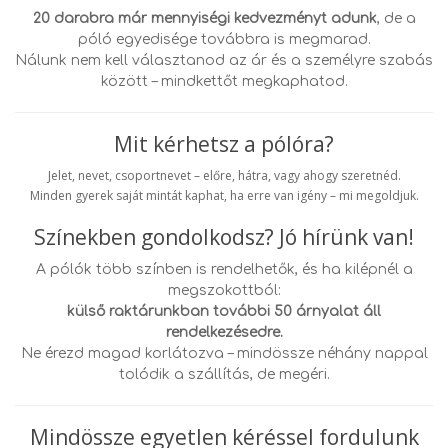
20 darabra már mennyiségi kedvezményt adunk
, de a
póló egyedisége továbbra is megmarad.
Nálunk nem kell választanod az ár és a személyre szabás
között – mindkettőt megkaphatod.
Mit kérhetsz a pólóra?
Jelet, nevet, csoportnevet – előre, hátra, vagy ahogy szeretnéd.
Minden gyerek saját mintát kaphat, ha erre van igény – mi megoldjuk.
Színekben gondolkodsz? Jó hírünk van!
A pólók több színben is rendelhetők, és ha kilépnél a
megszokottból:
külső raktárunkban további 50 árnyalat áll
rendelkezésedre.
Ne érezd magad korlátozva – mindössze néhány nappal
tolódik a szállítás, de megéri.
Mindössze egyetlen kéréssel fordulunk