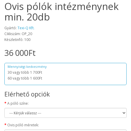
Ovis pólók intézménynek
min. 20db
Gyártó:
Texi-Q Kft.
Cikkszám: OP_20
Készletinfó: 100
36 000Ft
Mennyiségi kedvezmény
30 vagy több 1 700Ft
60 vagy több 1 600Ft
Elérhető opciók
A póló színe:
Ovis póló méretek: