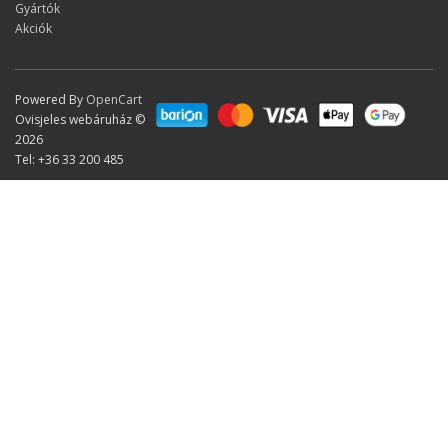
Gyártók
Akciók
Powered By
OpenCart
Ovisjeles webáruház ©
2026
Tel: +36 33 200 485