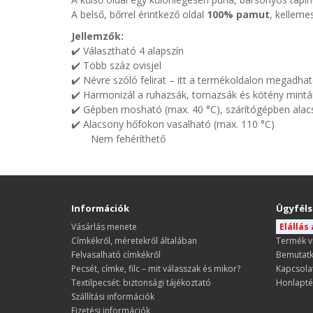
A belső, bőrrel érintkező oldal
100% pamut
, kellemes
Jellemzők:
✔️ Választható 4 alapszín
✔️ Több száz ovisjel
✔️ Névre szóló felirat – itt a termékoldalon megadha
✔️ Harmonizál a ruhazsák, tornazsák és kötény mintá
✔️ Gépben mosható (max. 40 °C), szárítógépben alac
✔️ Alacsony hőfokon vasalható (max. 110 °C)
Nem fehéríthető
Információk
Ügyféls
Vásárlás menete
Elállás
​​​​​​​Címkékről, méretekről általában
Termék v
Felvasalható címkékről
Bemutat
Pecsét, címke, filc – mit válasszak és mikor?
Kapcsola
Textilpecsét: biztonsági tájékoztató
Honlapté
Szállítási információk
Fizetési információk