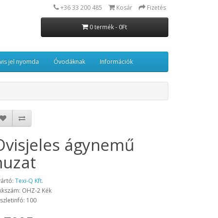
+36 33 200 485
Kosár
Fizetés
0 termék - 0Ft
vis jel nyomda
Óvodáknak
Információk
Ovisjeles ágynemű
huzat
ártó:
Texi-Q Kft.
kkszám: OHZ-2 Kék
szletinfó: 100