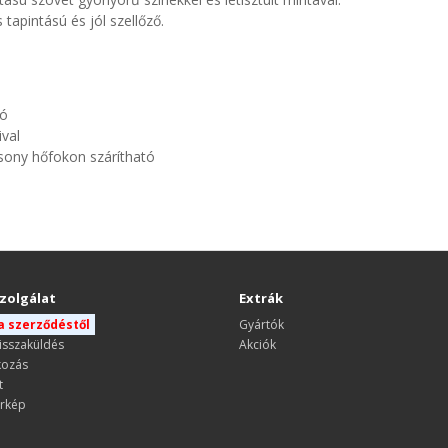
 tapintású és jól szellőző.
tó
ival
sony hőfokon szárítható
zolgálat
Extrák
 a szerződéstől
Gyártók
isszaküldés
Akciók
kozás
t
rkép