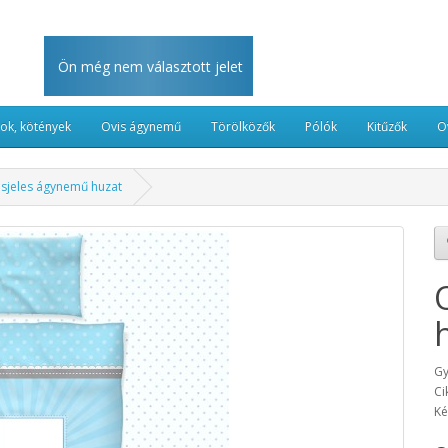
Ön még nem választott jelet
kok, kötények
Ovis ágynemű
Törölközők
Pólók
Kitűzők
O
isjeles ágynemű huzat
Gy
Ci
Ké