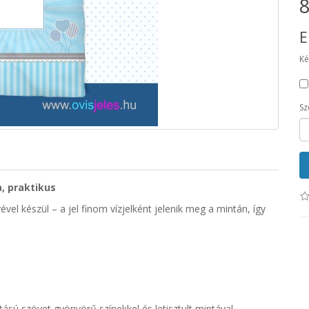
8
E
Ké
Sz
, praktikus
vel készül – a jel finom vízjelként jelenik meg a mintán, így
ású szövet gyönyörű színekkel és letisztult mintával.