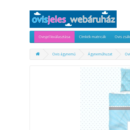
Ovisjel kiválasztása
Címkék matricák
Ovis zsá
Ovis ágynemű
Ágyneműhuzat
Ov