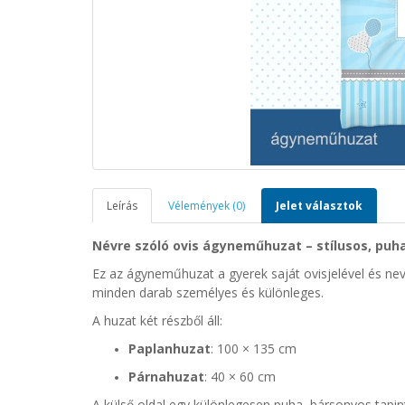
Leírás
Vélemények (0)
Jelet választok
Névre szóló ovis ágyneműhuzat – stílusos, puha
Ez az ágyneműhuzat a gyerek saját ovisjelével és nevé
minden darab személyes és különleges.
A huzat két részből áll:
Paplanhuzat
: 100 × 135 cm
Párnahuzat
: 40 × 60 cm
A külső oldal egy különlegesen puha, bársonyos tapint