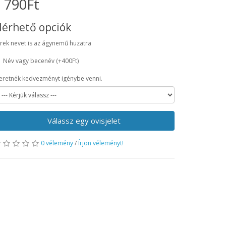
 790Ft
lérhető opciók
rek nevet is az ágynemű huzatra
Név vagy becenév
(+400Ft)
eretnék kedvezményt igénybe venni.
Válassz egy ovisjelet
0 vélemény
/
Írjon véleményt!