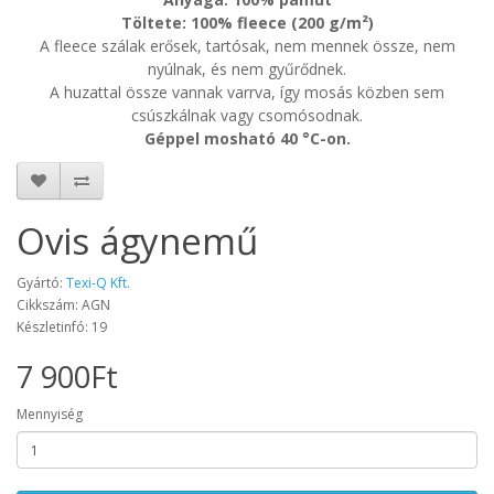
Töltete: 100% fleece (200 g/m²)
A fleece szálak erősek, tartósak, nem mennek össze, nem
nyúlnak, és nem gyűrődnek.
A huzattal össze vannak varrva, így mosás közben sem
csúszkálnak vagy csomósodnak.
Géppel mosható 40 °C-on.
Ovis ágynemű
Gyártó:
Texi-Q Kft.
Cikkszám: AGN
Készletinfó: 19
7 900Ft
Mennyiség