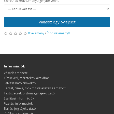
Szeretnék kedvezményt igénybe venni.
Válassz egy ovisjelet
0 vélemény
/
Írjon véleményt!
Információk
Vásárlás menete
​​​​​​​Címkékről, méretekről általában
Felvasalható címkékről
Pecsét, címke, filc – mit válasszak és mikor?
Textilpecsét: biztonsági tájékoztató
Szállítási információk
Fizetési információk
Elállási jog tájékoztató
Jótállás, szavatosság