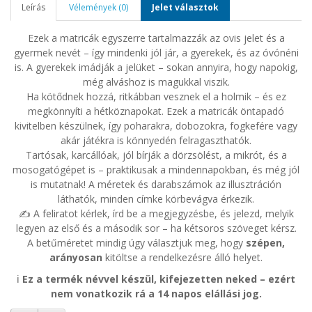
Leírás
Vélemények (0)
Jelet választok
Ezek a matricák egyszerre tartalmazzák az ovis jelet és a
gyermek nevét – így mindenki jól jár, a gyerekek, és az óvónéni
is. A gyerekek imádják a jelüket – sokan annyira, hogy napokig,
még alváshoz is magukkal viszik.
Ha kötődnek hozzá, ritkábban vesznek el a holmik – és ez
megkönnyíti a hétköznapokat. Ezek a matricák öntapadó
kivitelben készülnek, így poharakra, dobozokra, fogkefére vagy
akár játékra is könnyedén felragaszthatók.
Tartósak, karcállóak, jól bírják a dörzsölést, a mikrót, és a
mosogatógépet is – praktikusak a mindennapokban, és még jól
is mutatnak! A méretek és darabszámok az illusztráción
láthatók, minden címke körbevágva érkezik.
✍️ A feliratot kérlek, írd be a megjegyzésbe, és jelezd, melyik
legyen az első és a második sor – ha kétsoros szöveget kérsz.
A betűméretet mindig úgy választjuk meg, hogy
szépen,
arányosan
kitöltse a rendelkezésre álló helyet.
ℹ️
Ez a termék névvel készül, kifejezetten neked – ezért
nem vonatkozik rá a 14 napos elállási jog.