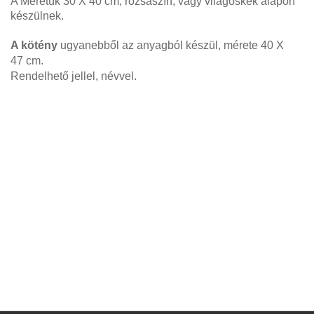
A Méretük 30 X 40 cm,
rózsaszín, vagy világoskék alapon
készülnek.
A kötény
ugyanebből az anyagból készül, mérete 40 X
47 cm.
Rendelhető jellel, névvel.