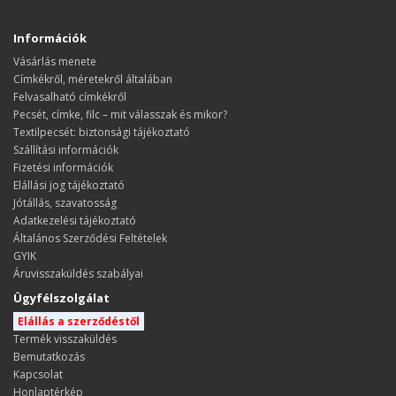
Információk
Vásárlás menete
​​​​​​​Címkékről, méretekről általában
Felvasalható címkékről
Pecsét, címke, filc – mit válasszak és mikor?
Textilpecsét: biztonsági tájékoztató
Szállítási információk
Fizetési információk
Elállási jog tájékoztató
Jótállás, szavatosság
Adatkezelési tájékoztató
Általános Szerződési Feltételek
GYIK
Áruvisszaküldés szabályai
Ügyfélszolgálat
Elállás a szerződéstől
Termék visszaküldés
Bemutatkozás
Kapcsolat
Honlaptérkép