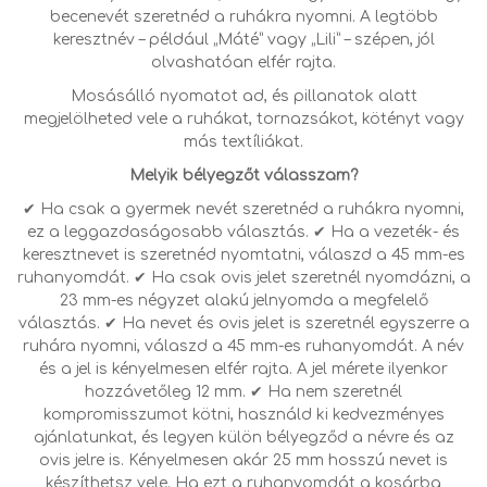
becenevét szeretnéd a ruhákra nyomni. A legtöbb
keresztnév – például „Máté” vagy „Lili” – szépen, jól
olvashatóan elfér rajta.
Mosásálló nyomatot ad, és pillanatok alatt
megjelölheted vele a ruhákat, tornazsákot, kötényt vagy
más textíliákat.
Melyik bélyegzőt válasszam?
✔ Ha csak a gyermek nevét szeretnéd a ruhákra nyomni,
ez a leggazdaságosabb választás.
✔ Ha a vezeték- és
keresztnevet is szeretnéd nyomtatni, válaszd a 45 mm-es
ruhanyomdát.
✔ Ha csak ovis jelet szeretnél nyomdázni, a
23 mm-es négyzet alakú jelnyomda a megfelelő
választás.
✔ Ha nevet és ovis jelet is szeretnél egyszerre a
ruhára nyomni, válaszd a 45 mm-es ruhanyomdát. A név
és a jel is kényelmesen elfér rajta. A jel mérete ilyenkor
hozzávetőleg 12 mm.
✔ Ha nem szeretnél
kompromisszumot kötni, használd ki kedvezményes
ajánlatunkat, és legyen külön bélyegződ a névre és az
ovis jelre is.
Kényelmesen akár 25 mm hosszú nevet is
készíthetsz vele.
Ha ezt a ruhanyomdát a kosárba