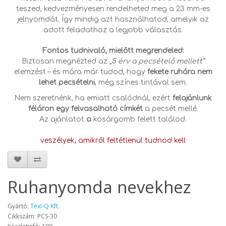
teszed, kedvezményesen rendelheted meg a 23 mm-es
jelnyomdát. Így mindig azt használhatod, amelyik az
adott feladathoz a legjobb választás.
Fontos tudnivaló, mielőtt megrendeled:
Biztosan megnézted az
„5 érv a pecsételő mellett”
elemzést – és mára már tudod, hogy
fekete ruhára nem
lehet pecsételni
, még színes tintával sem.
Nem szeretnénk, ha emiatt csalódnál, ezért
felajánlunk
féláron egy felvasalható címkét
a pecsét mellé.
Az ajánlatot
a
kosárgomb felett találod.
veszélyek, amikről feltétlenül tudnod kell
Ruhanyomda nevekhez
Gyártó:
Texi-Q Kft.
Cikkszám: PCS-30