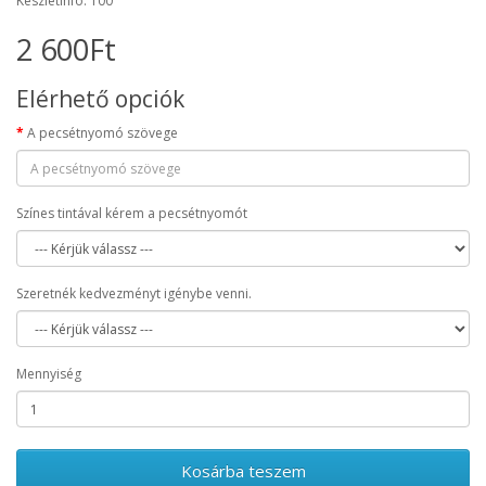
Készletinfó: 100
2 600Ft
Elérhető opciók
A pecsétnyomó szövege
Színes tintával kérem a pecsétnyomót
Szeretnék kedvezményt igénybe venni.
Mennyiség
Kosárba teszem