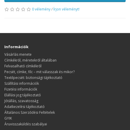
0 vélemény
/
Írjon véleményt!
Információk
Vásárlás menete
​​​​​​​Címkékről, méretekről általában
Felvasalható címkékről
Pecsét, címke, filc – mit válasszak és mikor?
Textilpecsét: biztonsági tájékoztató
Szállítási információk
Fizetési információk
Elállási jog tájékoztató
Jótállás, szavatosság
Adatkezelési tájékoztató
Általános Szerződési Feltételek
GYIK
Áruvisszaküldés szabályai